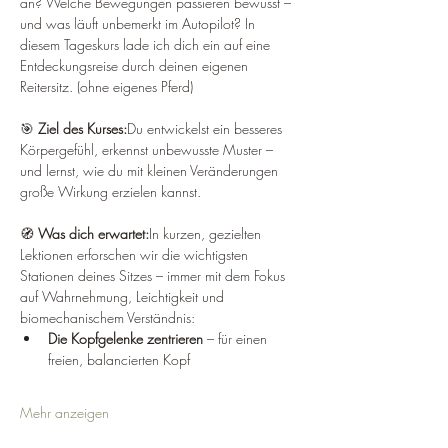
an? Welche Bewegungen passieren bewusst – 
und was läuft unbemerkt im Autopilot? In 
diesem Tageskurs lade ich dich ein auf eine 
Entdeckungsreise durch deinen eigenen 
Reitersitz. (ohne eigenes Pferd)
🎯 
Ziel des Kurses:
Du entwickelst ein besseres 
Körpergefühl, erkennst unbewusste Muster – 
und lernst, wie du mit kleinen Veränderungen 
große Wirkung erzielen kannst. 
🧭 
Was dich erwartet:
In kurzen, gezielten 
Lektionen erforschen wir die wichtigsten 
Stationen deines Sitzes – immer mit dem Fokus 
auf Wahrnehmung, Leichtigkeit und 
biomechanischem Verständnis:
Die Kopfgelenke zentrieren
 – für einen 
freien, balancierten Kopf
Mehr anzeigen