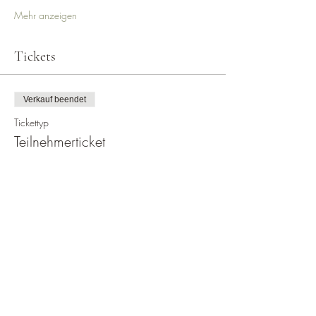
Mehr anzeigen
Tickets
Verkauf beendet
Tickettyp
Teilnehmerticket
Preis
165,00 €
Diese Veranstaltung teilen