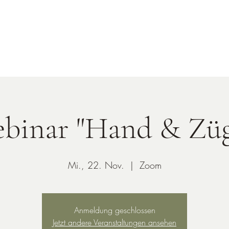
Start
Über mich
binar "Hand & Züg
Mi., 22. Nov.
  |  
Zoom
Anmeldung geschlossen
Jetzt andere Veranstaltungen ansehen