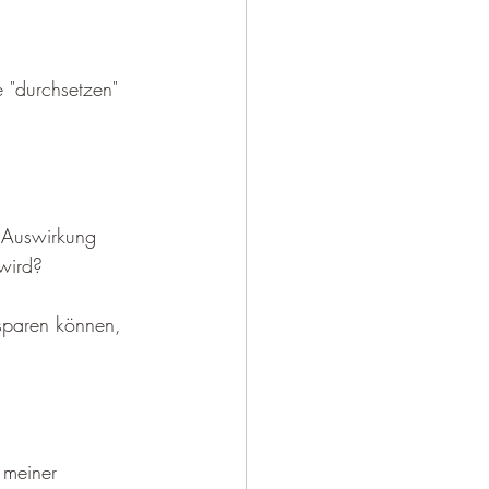
e "durchsetzen" 
e Auswirkung 
 wird?
 sparen können, 
 meiner 